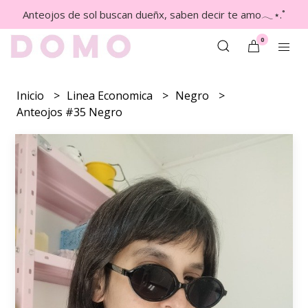
Anteojos de sol buscan dueñx, saben decir te amo𓂃⋆.˚
0
Inicio
Linea Economica
Negro
Anteojos #35 Negro